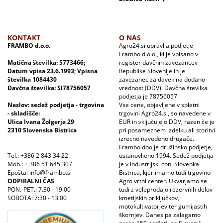
KONTAKT
O NAS
FRAMBO d.o.o.
Agro24.si upravlja podjetje
Frambo d.o.o., ki je vpisano v
Matična številka: 5773466;
register davčnih zavezancev
Datum vpisa 23.6.1993; Vpisna
Republike Slovenije in je
številka 1084430
zavezanec za davek na dodano
Davčna številka: SI78756057
vrednost (DDV). Davčna številka
podjetja je 78756057.
Naslov: sedež podjetja - trgovina
Vse cene, objavljene v spletni
- skladišče:
trgovini Agro24.si, so navedene v
Ulica Ivana Žolgerja 29
EUR in vključujejo DDV, razen če je
2310 Slovenska Bistrica
pri posameznem izdelku ali storitvi
izrecno navedeno drugače.
Frambo doo je družinsko podjetje,
Tel.: +386 2 843 34 22
ustanovljeno 1994. Sedež podjetja
Mob.: + 386 51 645 307
je v industrijski coni Slovenka
Epošta: info@frambo.si
Bistrica, kjer imamo tudi trgovino -
ODPIRALNI ČAS
Agro vrtni center. Ukvarjamo se
PON.-PET.: 7.30 - 19:00
tudi z veleprodajo rezervnih delov
SOBOTA: 7:30 - 13.00
kmetijskih priključkov,
motokultivatorjev ter gumijastih
škornjev. Danes pa zalagamo