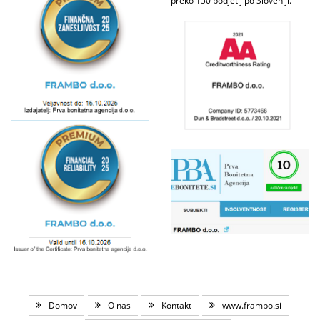
preko 150 podjetij po Sloveniji.
Domov
O nas
Kontakt
www.frambo.si