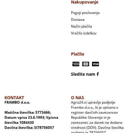
Nakupovanje
Pogoji poslovanja
Dostava
Način plačila
Vračilo izdelkov
Plačila
Sledite nam
KONTAKT
O NAS
FRAMBO d.o.o.
Agro24.si upravlja podjetje
Frambo d.o.o., ki je vpisano v
Matična številka: 5773466;
register davčnih zavezancev
Datum vpisa 23.6.1993; Vpisna
Republike Slovenije in je
številka 1084430
zavezanec za davek na dodano
Davčna številka: SI78756057
vrednost (DDV). Davčna številka
podjetja je 78756057.