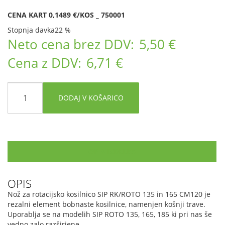
CENA KART 0,1489 €/KOS _ 750001
Stopnja davka
22 %
Neto cena brez DDV:
5,50 €
Cena z DDV:
6,71 €
DODAJ V KOŠARICO
OPIS IZDELKA
OPIS
Nož za rotacijsko kosilnico SIP RK/ROTO 135 in 165 CM120 je
rezalni element bobnaste kosilnice, namenjen košnji trave.
Uporablja se na modelih SIP ROTO 135, 165, 185 ki pri nas še
vedno zalo razširjene.