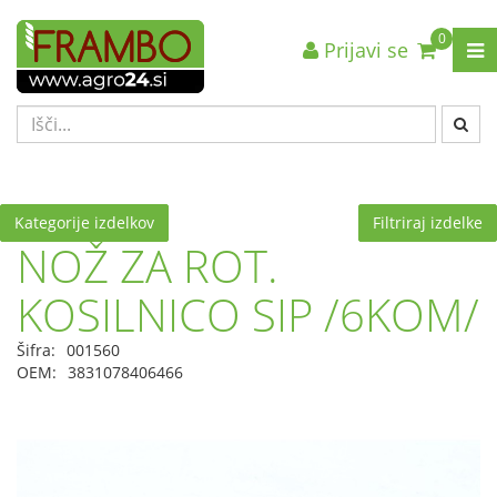
0
Prijavi se
Nazaj en nivo
Nazaj en nivo
Nazaj en nivo
VRSTA 1
VRSTA 1
VRSTA 1
VRSTA 2
VRSTA 2
VRSTA 2
VRSTA 3
VRSTA 3
VRSTA 3
Kategorije izdelkov
Filtriraj izdelke
NOŽ ZA ROT.
KOSILNICO SIP /6KOM/
Šifra:
001560
OEM:
3831078406466