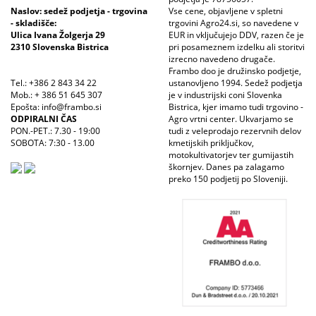
Naslov: sedež podjetja - trgovina
Vse cene, objavljene v spletni
- skladišče:
trgovini Agro24.si, so navedene v
Ulica Ivana Žolgerja 29
EUR in vključujejo DDV, razen če je
2310 Slovenska Bistrica
pri posameznem izdelku ali storitvi
izrecno navedeno drugače.
Frambo doo je družinsko podjetje,
Tel.: +386 2 843 34 22
ustanovljeno 1994. Sedež podjetja
Mob.: + 386 51 645 307
je v industrijski coni Slovenka
Epošta: info@frambo.si
Bistrica, kjer imamo tudi trgovino -
ODPIRALNI ČAS
Agro vrtni center. Ukvarjamo se
PON.-PET.: 7.30 - 19:00
tudi z veleprodajo rezervnih delov
SOBOTA: 7:30 - 13.00
kmetijskih priključkov,
motokultivatorjev ter gumijastih
škornjev. Danes pa zalagamo
preko 150 podjetij po Sloveniji.