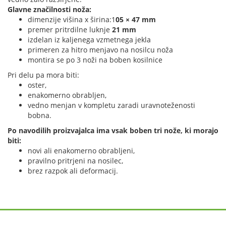
Glavne značilnosti noža:
dimenzije višina x širina:1
05 × 47 mm
premer pritrdilne luknje
21 mm
izdelan iz kaljenega vzmetnega jekla
primeren za hitro menjavo na nosilcu noža
montira se po 3 noži na boben kosilnice
Pri delu pa mora biti:
oster,
enakomerno obrabljen,
vedno menjan v kompletu zaradi uravnoteženosti
bobna.
Po navodilih proizvajalca ima vsak boben tri nože, ki morajo
biti:
novi ali enakomerno obrabljeni,
pravilno pritrjeni na nosilec,
brez razpok ali deformacij.