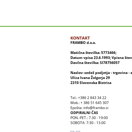
KONTAKT
FRAMBO d.o.o.
Matična številka: 5773466;
Datum vpisa 23.6.1993; Vpisna šte
Davčna številka: SI78756057
Naslov: sedež podjetja - trgovina - 
Ulica Ivana Žolgerja 29
2310 Slovenska Bistrica
Tel.: +386 2 843 34 22
Mob.: + 386 51 645 307
Epošta: info@frambo.si
ODPIRALNI ČAS
PON.-PET.: 7.30 - 19:00
SOBOTA: 7:30 - 13.00