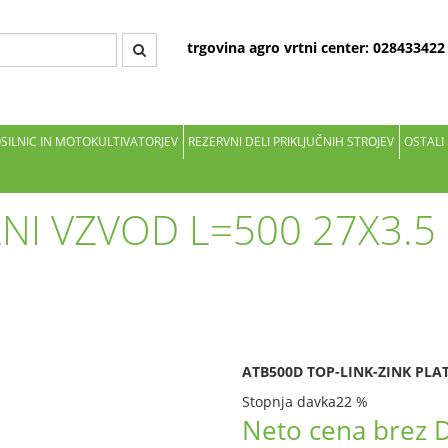
trgovina agro vrtni center: 02843342
OSILNIC IN MOTOKULTIVATORJEV
REZERVNI DELI PRIKLJUČNIH STROJEV
OSTALI
NI VZVOD L=500 27X3.5 
ATB500D TOP-LINK-ZINK PLAT
Stopnja davka
22 %
Neto cena brez 