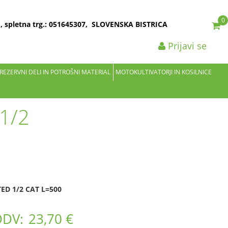
0
2 , spletna trg.: 051645307, SLOVENSKA BISTRICA
Prijavi se
 REZERVNI DELI IN POTROŠNI MATERIAL
MOTOKULTIVATORJI IN KOSILNICE
1/2
ED 1/2 CAT L=500
DDV:
23,70 €