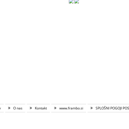
v
O nas
Kontakt
www.frambo.si
SPLOŠNI POGOJI PO