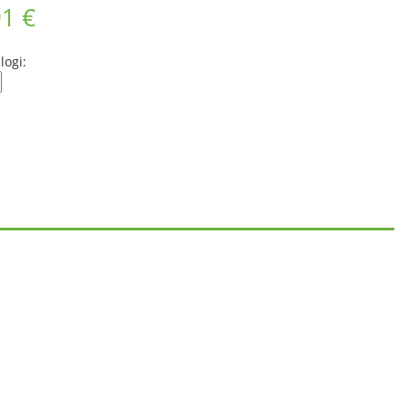
91 €
logi: