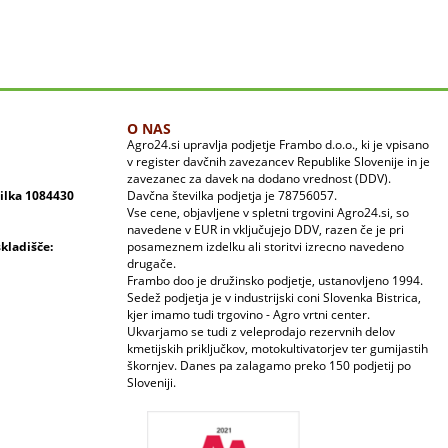
O NAS
Agro24.si upravlja podjetje Frambo d.o.o., ki je vpisano
v register davčnih zavezancev Republike Slovenije in je
zavezanec za davek na dodano vrednost (DDV).
vilka 1084430
Davčna številka podjetja je 78756057.
Vse cene, objavljene v spletni trgovini Agro24.si, so
navedene v EUR in vključujejo DDV, razen če je pri
skladišče:
posameznem izdelku ali storitvi izrecno navedeno
drugače.
Frambo doo je družinsko podjetje, ustanovljeno 1994.
Sedež podjetja je v industrijski coni Slovenka Bistrica,
kjer imamo tudi trgovino - Agro vrtni center.
Ukvarjamo se tudi z veleprodajo rezervnih delov
kmetijskih priključkov, motokultivatorjev ter gumijastih
škornjev. Danes pa zalagamo preko 150 podjetij po
Sloveniji.