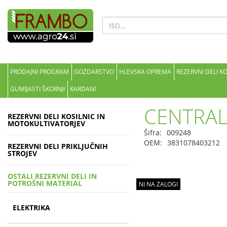
PRODAJNI PROGRAM
GOZDARSTVO
HLEVSKA OPREMA
REZERVNI DELI K
GUMIJASTI ŠKORNJI
KARDANI
CENTRAL
REZERVNI DELI KOSILNIC IN
MOTOKULTIVATORJEV
Šifra:
009248
OEM:
3831078403212
REZERVNI DELI PRIKLJUČNIH
STROJEV
OSTALI REZERVNI DELI IN
POTROŠNI MATERIAL
NI NA ZALOGI
ELEKTRIKA