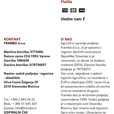
Plačila
Sledite nam
KONTAKT
O NAS
FRAMBO d.o.o.
Agro24.si upravlja podjetje
Frambo d.o.o., ki je vpisano v
Matična številka: 5773466;
register davčnih zavezancev
Datum vpisa 23.6.1993; Vpisna
Republike Slovenije in je
številka 1084430
zavezanec za davek na dodano
Davčna številka: SI78756057
vrednost (DDV). Davčna številka
podjetja je 78756057.
Naslov: sedež podjetja - trgovina
Vse cene, objavljene v spletni
- skladišče:
trgovini Agro24.si, so navedene v
Ulica Ivana Žolgerja 29
EUR in vključujejo DDV, razen če je
2310 Slovenska Bistrica
pri posameznem izdelku ali storitvi
izrecno navedeno drugače.
Frambo doo je družinsko podjetje,
Tel.: +386 2 843 34 22
ustanovljeno 1994. Sedež podjetja
Mob.: + 386 51 645 307
je v industrijski coni Slovenka
Epošta: info@frambo.si
Bistrica, kjer imamo tudi trgovino -
ODPIRALNI ČAS
Agro vrtni center. Ukvarjamo se