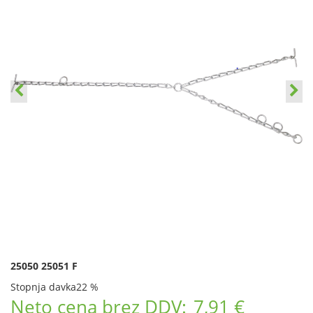
25050 25051 F
Stopnja davka
22 %
Neto cena brez DDV:
7,91 €