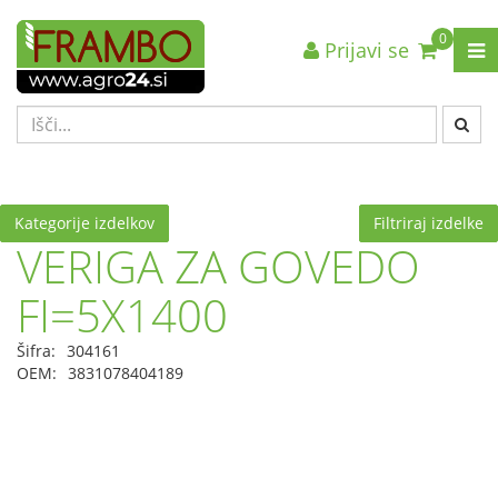
0
Prijavi se
Nazaj en nivo
Nazaj en nivo
Nazaj en nivo
VRSTA 1
VRSTA 1
VRSTA 1
VRSTA 2
VRSTA 2
VRSTA 2
VRSTA 3
VRSTA 3
VRSTA 3
Kategorije izdelkov
Filtriraj izdelke
VERIGA ZA GOVEDO
FI=5X1400
Šifra:
304161
OEM:
3831078404189