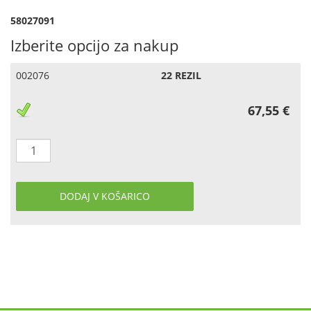
58027091
Izberite opcijo za nakup
002076
22 REZIL
67,55 €
DODAJ V KOŠARICO