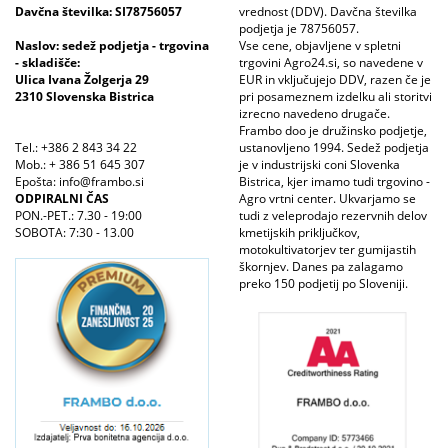
Davčna številka: SI78756057
vrednost (DDV). Davčna številka
podjetja je 78756057.
Naslov: sedež podjetja - trgovina
Vse cene, objavljene v spletni
- skladišče:
trgovini Agro24.si, so navedene v
Ulica Ivana Žolgerja 29
EUR in vključujejo DDV, razen če je
2310 Slovenska Bistrica
pri posameznem izdelku ali storitvi
izrecno navedeno drugače.
Frambo doo je družinsko podjetje,
Tel.: +386 2 843 34 22
ustanovljeno 1994. Sedež podjetja
Mob.: + 386 51 645 307
je v industrijski coni Slovenka
Epošta: info@frambo.si
Bistrica, kjer imamo tudi trgovino -
ODPIRALNI ČAS
Agro vrtni center. Ukvarjamo se
PON.-PET.: 7.30 - 19:00
tudi z veleprodajo rezervnih delov
SOBOTA: 7:30 - 13.00
kmetijskih priključkov,
motokultivatorjev ter gumijastih
škornjev. Danes pa zalagamo
preko 150 podjetij po Sloveniji.