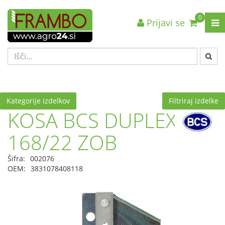
0
Prijavi se
Nazaj en nivo
Nazaj en nivo
Nazaj en nivo
VRSTA 1
VRSTA 1
VRSTA 1
VRSTA 2
VRSTA 2
VRSTA 2
VRSTA 3
VRSTA 3
VRSTA 3
Kategorije izdelkov
Filtriraj izdelke
KOSA BCS DUPLEX
168/22 ZOB
Šifra:
002076
OEM:
3831078408118