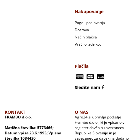
Nakupovanje
Pogoji poslovanja
Dostava
Način plačila
Vračilo izdelkov
Plačila
Sledite nam
KONTAKT
O NAS
FRAMBO d.o.o.
Agro24.si upravlja podjetje
Frambo d.o.o., ki je vpisano v
Matična številka: 5773466;
register davčnih zavezancev
Datum vpisa 23.6.1993; Vpisna
Republike Slovenije in je
številka 1084430
zavezanec za davek na dodano