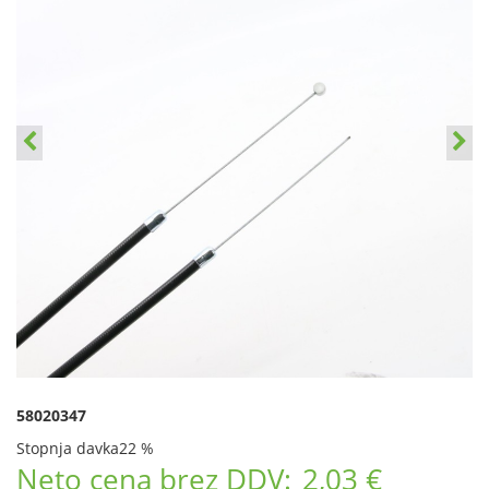
58020347
Stopnja davka
22 %
Neto cena brez DDV:
2,03 €