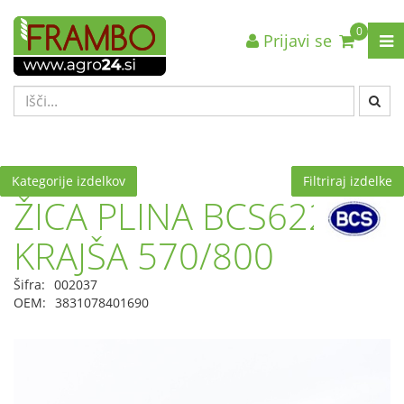
0
Prijavi se
Nazaj en nivo
Nazaj en nivo
Nazaj en nivo
VRSTA 1
VRSTA 1
VRSTA 1
VRSTA 2
VRSTA 2
VRSTA 2
VRSTA 3
VRSTA 3
VRSTA 3
Kategorije izdelkov
Filtriraj izdelke
ŽICA PLINA BCS622
KRAJŠA 570/800
Šifra:
002037
OEM:
3831078401690