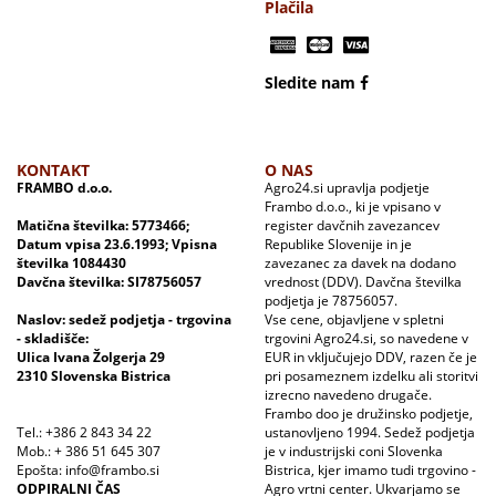
Plačila
Sledite nam
KONTAKT
O NAS
FRAMBO d.o.o.
Agro24.si upravlja podjetje
Frambo d.o.o., ki je vpisano v
Matična številka: 5773466;
register davčnih zavezancev
Datum vpisa 23.6.1993; Vpisna
Republike Slovenije in je
številka 1084430
zavezanec za davek na dodano
Davčna številka: SI78756057
vrednost (DDV). Davčna številka
podjetja je 78756057.
Naslov: sedež podjetja - trgovina
Vse cene, objavljene v spletni
- skladišče:
trgovini Agro24.si, so navedene v
Ulica Ivana Žolgerja 29
EUR in vključujejo DDV, razen če je
2310 Slovenska Bistrica
pri posameznem izdelku ali storitvi
izrecno navedeno drugače.
Frambo doo je družinsko podjetje,
Tel.: +386 2 843 34 22
ustanovljeno 1994. Sedež podjetja
Mob.: + 386 51 645 307
je v industrijski coni Slovenka
Epošta: info@frambo.si
Bistrica, kjer imamo tudi trgovino -
ODPIRALNI ČAS
Agro vrtni center. Ukvarjamo se