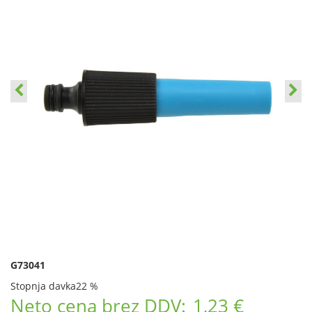
G73041
Stopnja davka
22 %
Neto cena brez DDV:
1,23 €