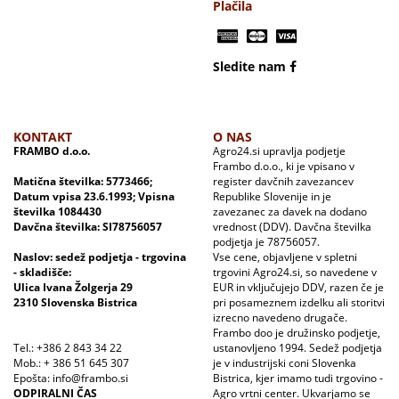
Plačila
Sledite nam
KONTAKT
O NAS
FRAMBO d.o.o.
Agro24.si upravlja podjetje
Frambo d.o.o., ki je vpisano v
Matična številka: 5773466;
register davčnih zavezancev
Datum vpisa 23.6.1993; Vpisna
Republike Slovenije in je
številka 1084430
zavezanec za davek na dodano
Davčna številka: SI78756057
vrednost (DDV). Davčna številka
podjetja je 78756057.
Naslov: sedež podjetja - trgovina
Vse cene, objavljene v spletni
- skladišče:
trgovini Agro24.si, so navedene v
Ulica Ivana Žolgerja 29
EUR in vključujejo DDV, razen če je
2310 Slovenska Bistrica
pri posameznem izdelku ali storitvi
izrecno navedeno drugače.
Frambo doo je družinsko podjetje,
Tel.: +386 2 843 34 22
ustanovljeno 1994. Sedež podjetja
Mob.: + 386 51 645 307
je v industrijski coni Slovenka
Epošta: info@frambo.si
Bistrica, kjer imamo tudi trgovino -
ODPIRALNI ČAS
Agro vrtni center. Ukvarjamo se