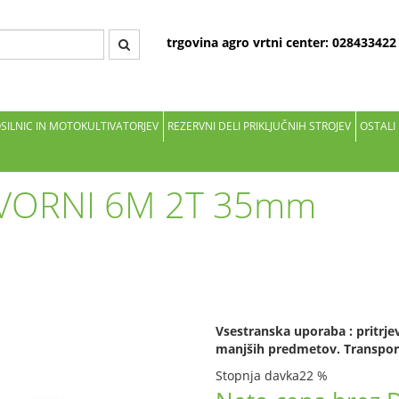
trgovina agro vrtni center: 02843342
OSILNIC IN MOTOKULTIVATORJEV
REZERVNI DELI PRIKLJUČNIH STROJEV
OSTALI
VORNI 6M 2T 35mm
Vsestranska uporaba : pritrjev
manjših predmetov. Transpor
Stopnja davka
22 %