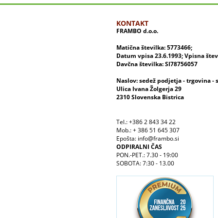
KONTAKT
FRAMBO d.o.o.
Matična številka: 5773466;
Datum vpisa 23.6.1993; Vpisna šte
Davčna številka: SI78756057
Naslov: sedež podjetja - trgovina - 
Ulica Ivana Žolgerja 29
2310 Slovenska Bistrica
Tel.: +386 2 843 34 22
Mob.: + 386 51 645 307
Epošta: info@frambo.si
ODPIRALNI ČAS
PON.-PET.: 7.30 - 19:00
SOBOTA: 7:30 - 13.00