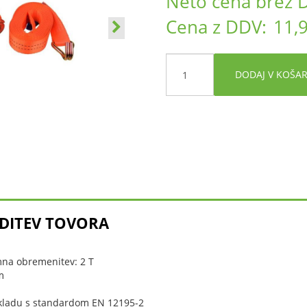
Neto cena brez 
Cena z DDV:
11,
DODAJ V KOŠA
RDITEV TOVORA
na obremenitev: 2 T
m
r
 skladu s standardom EN 12195-2