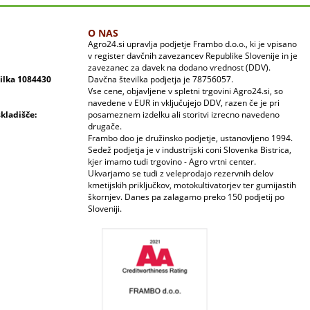
O NAS
Agro24.si upravlja podjetje Frambo d.o.o., ki je vpisano
v register davčnih zavezancev Republike Slovenije in je
zavezanec za davek na dodano vrednost (DDV).
vilka 1084430
Davčna številka podjetja je 78756057.
Vse cene, objavljene v spletni trgovini Agro24.si, so
navedene v EUR in vključujejo DDV, razen če je pri
skladišče:
posameznem izdelku ali storitvi izrecno navedeno
drugače.
Frambo doo je družinsko podjetje, ustanovljeno 1994.
Sedež podjetja je v industrijski coni Slovenka Bistrica,
kjer imamo tudi trgovino - Agro vrtni center.
Ukvarjamo se tudi z veleprodajo rezervnih delov
kmetijskih priključkov, motokultivatorjev ter gumijastih
škornjev. Danes pa zalagamo preko 150 podjetij po
Sloveniji.