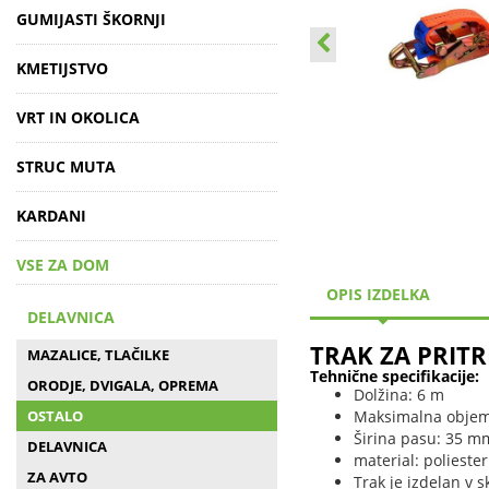
GUMIJASTI ŠKORNJI
KMETIJSTVO
VRT IN OKOLICA
STRUC MUTA
KARDANI
VSE ZA DOM
OPIS IZDELKA
DELAVNICA
TRAK ZA PRIT
MAZALICE, TLAČILKE
Tehnične specifikacije:
ORODJE, DVIGALA, OPREMA
Dolžina: 6 m
OSTALO
Maksimalna objem
Širina pasu: 35 m
DELAVNICA
material: polieste
ZA AVTO
Trak je izdelan v