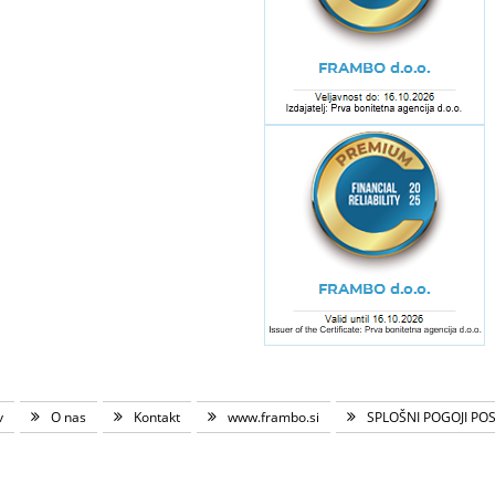
v
O nas
Kontakt
www.frambo.si
SPLOŠNI POGOJI PO