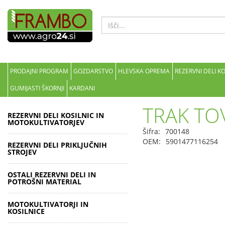
PRODAJNI PROGRAM
GOZDARSTVO
HLEVSKA OPREMA
REZERVNI DELI K
GUMIJASTI ŠKORNJI
KARDANI
TRAK TO
REZERVNI DELI KOSILNIC IN
MOTOKULTIVATORJEV
Šifra:
700148
OEM:
5901477116254
REZERVNI DELI PRIKLJUČNIH
STROJEV
OSTALI REZERVNI DELI IN
POTROŠNI MATERIAL
MOTOKULTIVATORJI IN
KOSILNICE