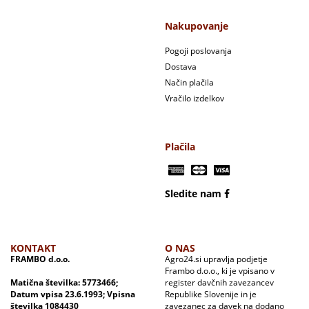
Nakupovanje
Pogoji poslovanja
Dostava
Način plačila
Vračilo izdelkov
Plačila
Sledite nam
KONTAKT
O NAS
FRAMBO d.o.o.
Agro24.si upravlja podjetje
Frambo d.o.o., ki je vpisano v
Matična številka: 5773466;
register davčnih zavezancev
Datum vpisa 23.6.1993; Vpisna
Republike Slovenije in je
številka 1084430
zavezanec za davek na dodano