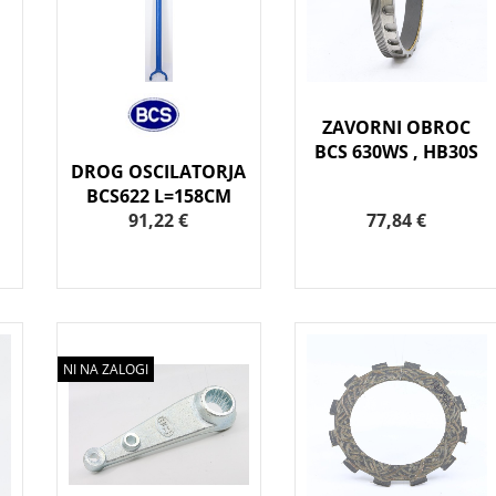
ZAVORNI OBROC
BCS 630WS , HB30S
DROG OSCILATORJA
BCS622 L=158CM
91,22 €
77,84 €
NI NA ZALOGI