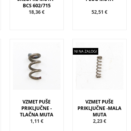
BCS 602/715
18,36 €
52,51 €
NI NA ZALOGI
VZMET PUŠE
VZMET PUŠE
PRIKLJUČNE -
PRIKLJUČNE -MALA
TLAČNA MUTA
MUTA
1,11 €
2,23 €