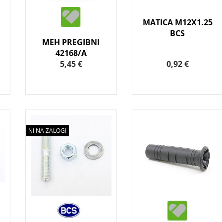
MATICA M12X1.25
BCS
MEH PREGIBNI
42168/A
5,45 €
0,92 €
NI NA ZALOGI