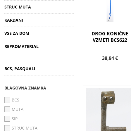
STRUC MUTA
KARDANI
VSE ZA DOM
DROG KONIČNE
VZMETI BCS622
REPROMATERIAL
38,94 €
BCS, PASQUALI
BLAGOVNA ZNAMKA
BCS
MUTA
SIP
STRUC MUTA