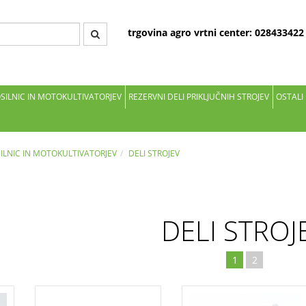
trgovina agro vrtni center: 02843342
OSILNIC IN MOTOKULTIVATORJEV
REZERVNI DELI PRIKLJUČNIH STROJEV
OSTALI
SILNIC IN MOTOKULTIVATORJEV
DELI STROJEV
DELI STROJ
1
2