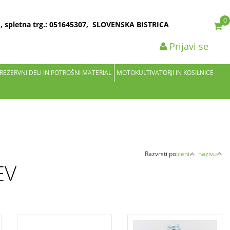
0
2 , spletna trg.: 051645307, SLOVENSKA BISTRICA
Prijavi se
 REZERVNI DELI IN POTROŠNI MATERIAL
MOTOKULTIVATORJI IN KOSILNICE
Razvrsti po:
ceni
nazivu
EV