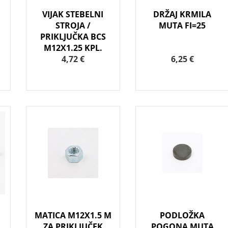
VIJAK STEBELNI
DRŽAJ KRMILA
STROJA /
MUTA FI=25
PRIKLJUČKA BCS
M12X1.25 KPL.
4,72 €
6,25 €
MATICA M12X1.5 M
PODLOŽKA
ZA PRIKLJUČEK
POGONA MUTA