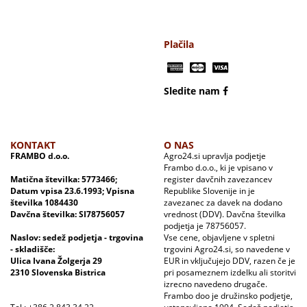
Plačila
Sledite nam
KONTAKT
O NAS
FRAMBO d.o.o.
Agro24.si upravlja podjetje
Frambo d.o.o., ki je vpisano v
Matična številka: 5773466;
register davčnih zavezancev
Datum vpisa 23.6.1993; Vpisna
Republike Slovenije in je
številka 1084430
zavezanec za davek na dodano
Davčna številka: SI78756057
vrednost (DDV). Davčna številka
podjetja je 78756057.
Naslov: sedež podjetja - trgovina
Vse cene, objavljene v spletni
- skladišče:
trgovini Agro24.si, so navedene v
Ulica Ivana Žolgerja 29
EUR in vključujejo DDV, razen če je
2310 Slovenska Bistrica
pri posameznem izdelku ali storitvi
izrecno navedeno drugače.
Frambo doo je družinsko podjetje,