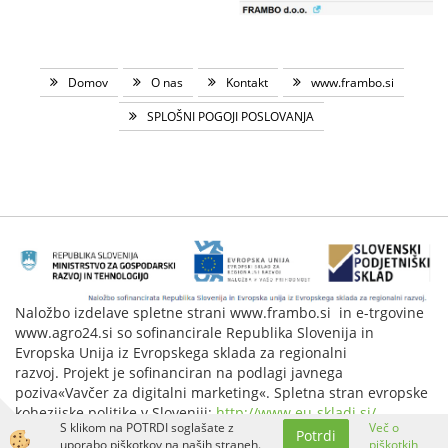
Domov
O nas
Kontakt
www.frambo.si
SPLOŠNI POGOJI POSLOVANJA
Naložbo izdelave spletne strani www.frambo.si in e-trgovine
www.agro24.si so sofinancirale Republika Slovenija in
Evropska Unija iz Evropskega sklada za regionalni
razvoj. Projekt je sofinanciran na podlagi javnega
poziva«Vavčer za digitalni marketing«. Spletna stran evropske
kohezijske politike v Sloveniji:
http://www.eu-skladi.si/
.
S klikom na POTRDI soglašate z
Več o
Potrdi
Izdelava spletne trgovine
uporabo piškotkov na naših straneh.
piškotkih