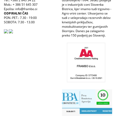
Tel.: +386 2 843 34 22
ustanovljeno 1994. Sedež podjetja
Mob.: + 386 51 645 307
je v industrijski coni Slovenka
Epošta: info@frambo.si
Bistrica, kjer imamo tudi trgovino -
ODPIRALNI ČAS
Agro vrtni center. Ukvarjamo se
PON.-PET.: 7.30 - 19:00
tudi z veleprodajo rezervnih delov
SOBOTA: 7:30 - 13.00
kmetijskih priključkov,
motokultivatorjev ter gumijastih
škornjev. Danes pa zalagamo
preko 150 podjetij po Sloveniji.