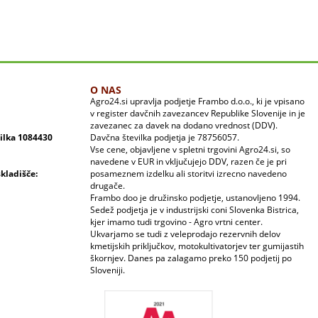
O NAS
Agro24.si upravlja podjetje Frambo d.o.o., ki je vpisano
v register davčnih zavezancev Republike Slovenije in je
zavezanec za davek na dodano vrednost (DDV).
vilka 1084430
Davčna številka podjetja je 78756057.
Vse cene, objavljene v spletni trgovini Agro24.si, so
navedene v EUR in vključujejo DDV, razen če je pri
skladišče:
posameznem izdelku ali storitvi izrecno navedeno
drugače.
Frambo doo je družinsko podjetje, ustanovljeno 1994.
Sedež podjetja je v industrijski coni Slovenka Bistrica,
kjer imamo tudi trgovino - Agro vrtni center.
Ukvarjamo se tudi z veleprodajo rezervnih delov
kmetijskih priključkov, motokultivatorjev ter gumijastih
škornjev. Danes pa zalagamo preko 150 podjetij po
Sloveniji.