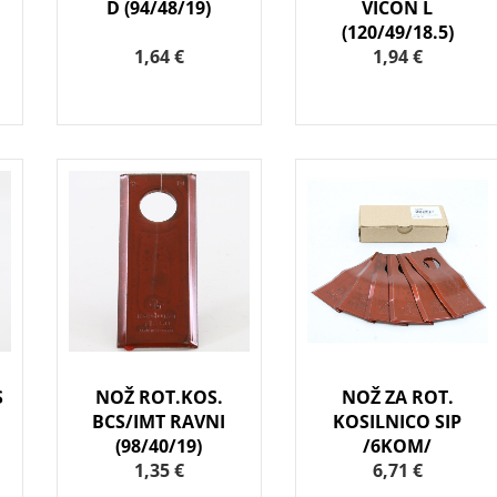
D (94/48/19)
VICON L
(120/49/18.5)
1,64 €
1,94 €
S
NOŽ ROT.KOS.
NOŽ ZA ROT.
BCS/IMT RAVNI
KOSILNICO SIP
(98/40/19)
/6KOM/
1,35 €
6,71 €