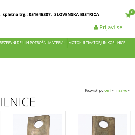
0
2 , spletna trg.: 051645307, SLOVENSKA BISTRICA
Prijavi se
 REZERVNI DELI IN POTROŠNI MATERIAL
MOTOKULTIVATORJI IN KOSILNICE
Razvrsti po:
ceni
nazivu
ILNICE