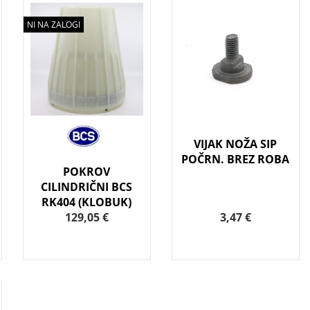
NI NA ZALOGI
VIJAK NOŽA SIP
POČRN. BREZ ROBA
POKROV
CILINDRIČNI BCS
RK404 (KLOBUK)
129,05 €
3,47 €