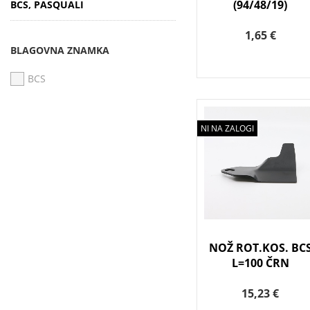
(94/48/19)
BCS, PASQUALI
1,65 €
BLAGOVNA ZNAMKA
BCS
NI NA ZALOGI
NOŽ ROT.KOS. BC
L=100 ČRN
15,23 €