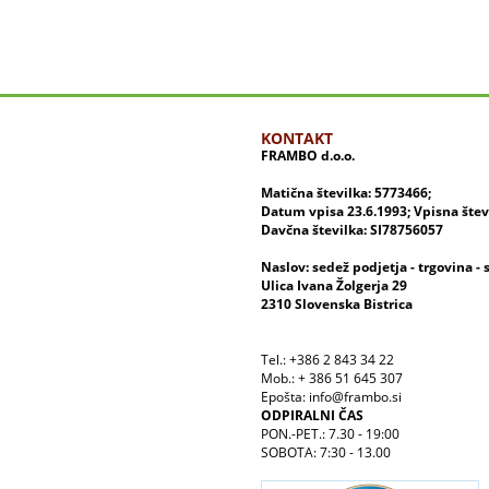
KONTAKT
FRAMBO d.o.o.
Matična številka: 5773466;
Datum vpisa 23.6.1993; Vpisna šte
Davčna številka: SI78756057
Naslov: sedež podjetja - trgovina - 
Ulica Ivana Žolgerja 29
2310 Slovenska Bistrica
Tel.: +386 2 843 34 22
Mob.: + 386 51 645 307
Epošta: info@frambo.si
ODPIRALNI ČAS
PON.-PET.: 7.30 - 19:00
SOBOTA: 7:30 - 13.00