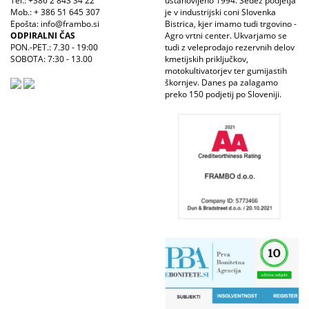
Tel.: +386 2 843 34 22
ustanovljeno 1994. Sedež podjetja
Mob.: + 386 51 645 307
je v industrijski coni Slovenka
Epošta: info@frambo.si
Bistrica, kjer imamo tudi trgovino -
ODPIRALNI ČAS
Agro vrtni center. Ukvarjamo se
PON.-PET.: 7.30 - 19:00
tudi z veleprodajo rezervnih delov
SOBOTA: 7:30 - 13.00
kmetijskih priključkov,
motokultivatorjev ter gumijastih
škornjev. Danes pa zalagamo
preko 150 podjetij po Sloveniji.