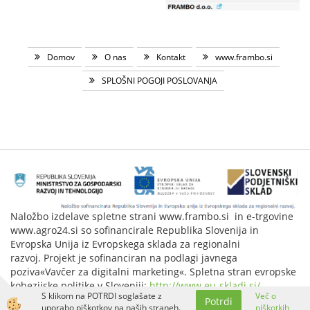
Domov
O nas
Kontakt
www.frambo.si
SPLOŠNI POGOJI POSLOVANJA
Naložbo izdelave spletne strani www.frambo.si in e-trgovine
www.agro24.si so sofinancirale Republika Slovenija in
Evropska Unija iz Evropskega sklada za regionalni
razvoj. Projekt je sofinanciran na podlagi javnega
poziva«Vavčer za digitalni marketing«. Spletna stran evropske
kohezijske politike v Sloveniji:
http://www.eu-skladi.si/
.
S klikom na POTRDI soglašate z
Več o
Potrdi
Izdelava spletne trgovine
uporabo piškotkov na naših straneh.
piškotkih