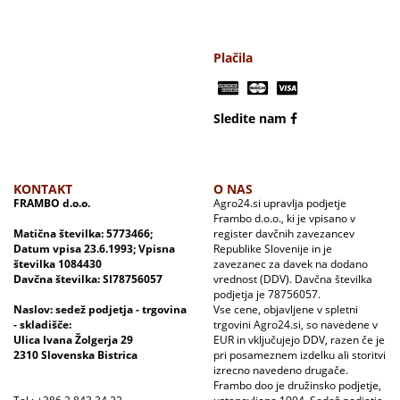
Plačila
Sledite nam
KONTAKT
O NAS
FRAMBO d.o.o.
Agro24.si upravlja podjetje
Frambo d.o.o., ki je vpisano v
Matična številka: 5773466;
register davčnih zavezancev
Datum vpisa 23.6.1993; Vpisna
Republike Slovenije in je
številka 1084430
zavezanec za davek na dodano
Davčna številka: SI78756057
vrednost (DDV). Davčna številka
podjetja je 78756057.
Naslov: sedež podjetja - trgovina
Vse cene, objavljene v spletni
- skladišče:
trgovini Agro24.si, so navedene v
Ulica Ivana Žolgerja 29
EUR in vključujejo DDV, razen če je
2310 Slovenska Bistrica
pri posameznem izdelku ali storitvi
izrecno navedeno drugače.
Frambo doo je družinsko podjetje,