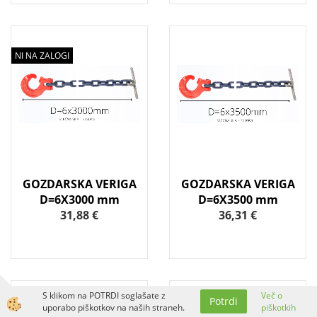
NI NA ZALOGI
GOZDARSKA VERIGA
GOZDARSKA VERIGA
D=6X3000 mm
D=6X3500 mm
31,88 €
36,31 €
S klikom na POTRDI soglašate z
Več o
Potrdi
uporabo piškotkov na naših straneh.
piškotkih