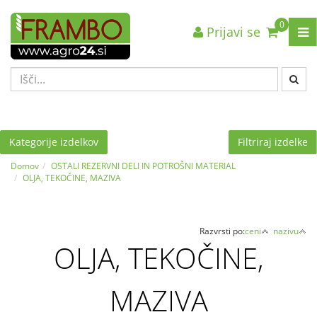
0
Prijavi se
Nazaj en nivo
Nazaj en nivo
Nazaj en nivo
VRSTA 1
VRSTA 1
VRSTA 1
VRSTA 2
VRSTA 2
VRSTA 2
VRSTA 3
VRSTA 3
VRSTA 3
Kategorije izdelkov
Filtriraj izdelke
Domov
OSTALI REZERVNI DELI IN POTROŠNI MATERIAL
OLJA, TEKOČINE, MAZIVA
Razvrsti po:
ceni
nazivu
OLJA, TEKOČINE,
MAZIVA