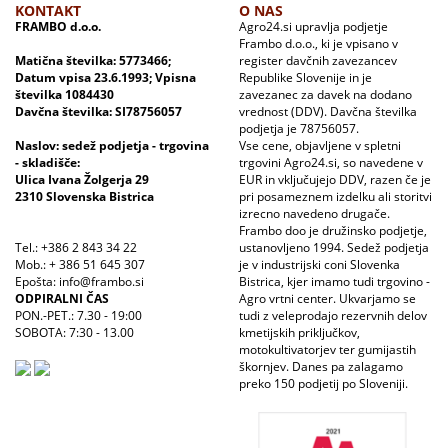
KONTAKT
O NAS
FRAMBO d.o.o.
Agro24.si upravlja podjetje
Frambo d.o.o., ki je vpisano v
Matična številka: 5773466;
register davčnih zavezancev
Datum vpisa 23.6.1993; Vpisna
Republike Slovenije in je
številka 1084430
zavezanec za davek na dodano
Davčna številka: SI78756057
vrednost (DDV). Davčna številka
podjetja je 78756057.
Naslov: sedež podjetja - trgovina
Vse cene, objavljene v spletni
- skladišče:
trgovini Agro24.si, so navedene v
Ulica Ivana Žolgerja 29
EUR in vključujejo DDV, razen če je
2310 Slovenska Bistrica
pri posameznem izdelku ali storitvi
izrecno navedeno drugače.
Frambo doo je družinsko podjetje,
Tel.: +386 2 843 34 22
ustanovljeno 1994. Sedež podjetja
Mob.: + 386 51 645 307
je v industrijski coni Slovenka
Epošta: info@frambo.si
Bistrica, kjer imamo tudi trgovino -
ODPIRALNI ČAS
Agro vrtni center. Ukvarjamo se
PON.-PET.: 7.30 - 19:00
tudi z veleprodajo rezervnih delov
SOBOTA: 7:30 - 13.00
kmetijskih priključkov,
motokultivatorjev ter gumijastih
škornjev. Danes pa zalagamo
preko 150 podjetij po Sloveniji.