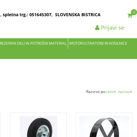
0
2 , spletna trg.: 051645307, SLOVENSKA BISTRICA
Prijavi se
 REZERVNI DELI IN POTROŠNI MATERIAL
MOTOKULTIVATORJI IN KOSILNICE
Razvrsti po:
ceni
nazivu