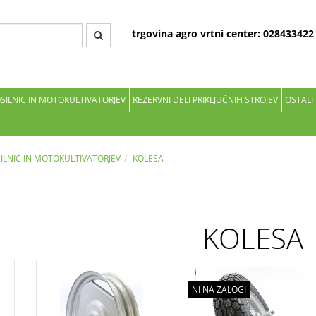
trgovina agro vrtni center: 02843342
OSILNIC IN MOTOKULTIVATORJEV
REZERVNI DELI PRIKLJUČNIH STROJEV
OSTALI
SILNIC IN MOTOKULTIVATORJEV
KOLESA
KOLESA
NI NA ZALOGI