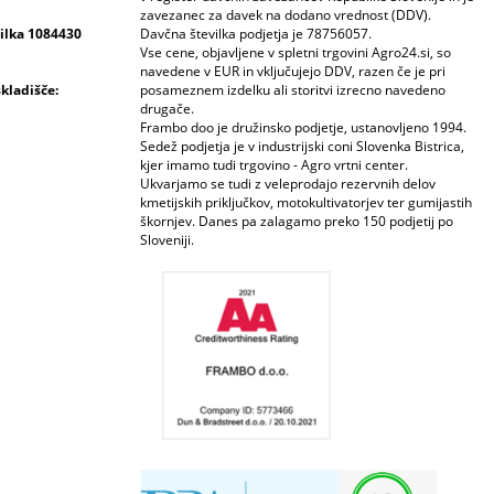
zavezanec za davek na dodano vrednost (DDV).
vilka 1084430
Davčna številka podjetja je 78756057.
Vse cene, objavljene v spletni trgovini Agro24.si, so
navedene v EUR in vključujejo DDV, razen če je pri
skladišče:
posameznem izdelku ali storitvi izrecno navedeno
drugače.
Frambo doo je družinsko podjetje, ustanovljeno 1994.
Sedež podjetja je v industrijski coni Slovenka Bistrica,
kjer imamo tudi trgovino - Agro vrtni center.
Ukvarjamo se tudi z veleprodajo rezervnih delov
kmetijskih priključkov, motokultivatorjev ter gumijastih
škornjev. Danes pa zalagamo preko 150 podjetij po
Sloveniji.