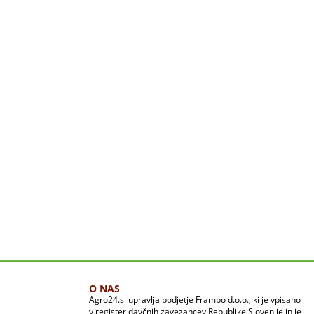
O NAS
Agro24.si upravlja podjetje Frambo d.o.o., ki je vpisano
v register davčnih zavezancev Republike Slovenije in je