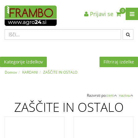
0
Prijavi se
Nazaj en nivo
Nazaj en nivo
Nazaj en nivo
VRSTA 1
VRSTA 1
VRSTA 1
VRSTA 2
VRSTA 2
VRSTA 2
VRSTA 3
VRSTA 3
VRSTA 3
Kategorije izdelkov
Filtriraj izdelke
Domov
KARDANI
ZAŠČITE IN OSTALO
Razvrsti po:
ceni
nazivu
ZAŠČITE IN OSTALO