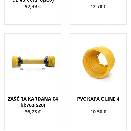
DZ VS kk1210(950)
92,39 €
12,78 €
ZAŠČITA KARDANA C4
PVC KAPA C LINE 4
kk760(520)
36,73 €
10,58 €