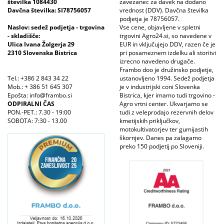
številka 1084430
zavezanec za davek na dodano
Davčna številka: SI78756057
vrednost (DDV). Davčna številka
podjetja je 78756057.
Naslov: sedež podjetja - trgovina
Vse cene, objavljene v spletni
- skladišče:
trgovini Agro24.si, so navedene v
Ulica Ivana Žolgerja 29
EUR in vključujejo DDV, razen če je
2310 Slovenska Bistrica
pri posameznem izdelku ali storitvi
izrecno navedeno drugače.
Frambo doo je družinsko podjetje,
Tel.: +386 2 843 34 22
ustanovljeno 1994. Sedež podjetja
Mob.: + 386 51 645 307
je v industrijski coni Slovenka
Epošta: info@frambo.si
Bistrica, kjer imamo tudi trgovino -
ODPIRALNI ČAS
Agro vrtni center. Ukvarjamo se
PON.-PET.: 7.30 - 19:00
tudi z veleprodajo rezervnih delov
SOBOTA: 7:30 - 13.00
kmetijskih priključkov,
motokultivatorjev ter gumijastih
škornjev. Danes pa zalagamo
preko 150 podjetij po Sloveniji.