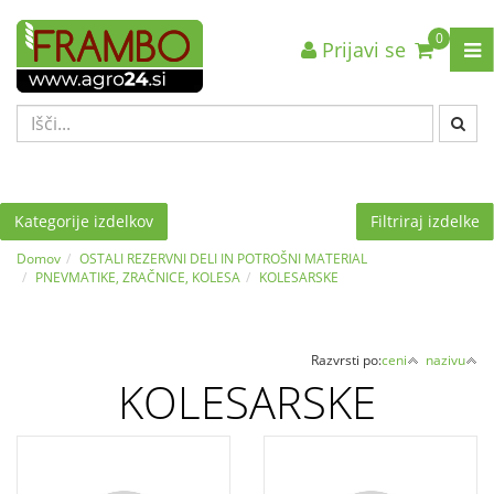
0
Prijavi se
Nazaj en nivo
Nazaj en nivo
Nazaj en nivo
VRSTA 1
VRSTA 1
VRSTA 1
VRSTA 2
VRSTA 2
VRSTA 2
VRSTA 3
VRSTA 3
VRSTA 3
Kategorije izdelkov
Filtriraj izdelke
Domov
OSTALI REZERVNI DELI IN POTROŠNI MATERIAL
PNEVMATIKE, ZRAČNICE, KOLESA
KOLESARSKE
Razvrsti po:
ceni
nazivu
KOLESARSKE