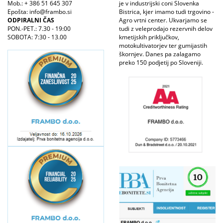
Mob.: + 386 51 645 307
je v industrijski coni Slovenka
Epošta: info@frambo.si
Bistrica, kjer imamo tudi trgovino -
ODPIRALNI ČAS
Agro vrtni center. Ukvarjamo se
PON.-PET.: 7.30 - 19:00
tudi z veleprodajo rezervnih delov
SOBOTA: 7:30 - 13.00
kmetijskih priključkov,
motokultivatorjev ter gumijastih
škornjev. Danes pa zalagamo
preko 150 podjetij po Sloveniji.