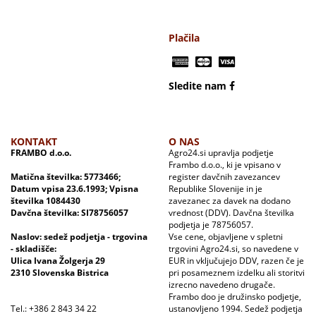
Plačila
Sledite nam
KONTAKT
O NAS
FRAMBO d.o.o.
Agro24.si upravlja podjetje
Frambo d.o.o., ki je vpisano v
Matična številka: 5773466;
register davčnih zavezancev
Datum vpisa 23.6.1993; Vpisna
Republike Slovenije in je
številka 1084430
zavezanec za davek na dodano
Davčna številka: SI78756057
vrednost (DDV). Davčna številka
podjetja je 78756057.
Naslov: sedež podjetja - trgovina
Vse cene, objavljene v spletni
- skladišče:
trgovini Agro24.si, so navedene v
Ulica Ivana Žolgerja 29
EUR in vključujejo DDV, razen če je
2310 Slovenska Bistrica
pri posameznem izdelku ali storitvi
izrecno navedeno drugače.
Frambo doo je družinsko podjetje,
Tel.: +386 2 843 34 22
ustanovljeno 1994. Sedež podjetja