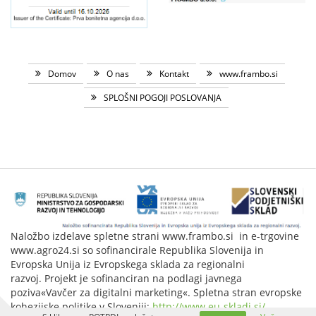
Domov
O nas
Kontakt
www.frambo.si
SPLOŠNI POGOJI POSLOVANJA
Naložbo izdelave spletne strani www.frambo.si in e-trgovine
www.agro24.si so sofinancirale Republika Slovenija in
Evropska Unija iz Evropskega sklada za regionalni
razvoj. Projekt je sofinanciran na podlagi javnega
poziva«Vavčer za digitalni marketing«. Spletna stran evropske
kohezijske politike v Sloveniji:
http://www.eu-skladi.si/
.