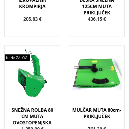
IZKOPALNIK
DESKA SNEŽNA
KROMPIRJA
125CM MUTA
PRIKLJUČEK
205,83 €
436,15 €
NI NA ZALOGI
SNEŽNA ROLBA 80
MULČAR MUTA 80cm-
CM MUTA
PRIKLJUČEK
DVOSTOPENJSKA