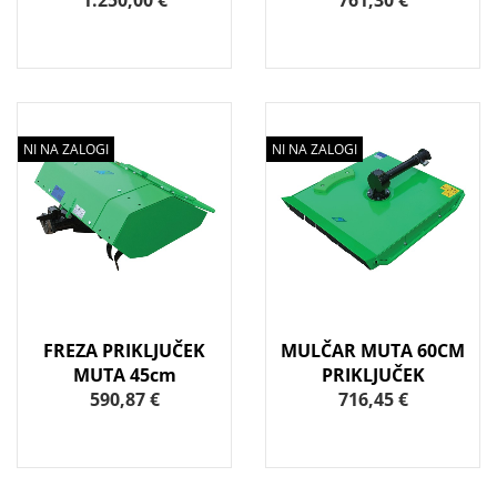
1.250,00 €
761,30 €
NI NA ZALOGI
NI NA ZALOGI
FREZA PRIKLJUČEK
MULČAR MUTA 60CM
MUTA 45cm
PRIKLJUČEK
590,87 €
716,45 €