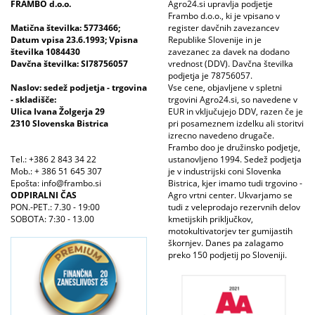
FRAMBO d.o.o.
Agro24.si upravlja podjetje
Frambo d.o.o., ki je vpisano v
Matična številka: 5773466;
register davčnih zavezancev
Datum vpisa 23.6.1993; Vpisna
Republike Slovenije in je
številka 1084430
zavezanec za davek na dodano
Davčna številka: SI78756057
vrednost (DDV). Davčna številka
podjetja je 78756057.
Naslov: sedež podjetja - trgovina
Vse cene, objavljene v spletni
- skladišče:
trgovini Agro24.si, so navedene v
Ulica Ivana Žolgerja 29
EUR in vključujejo DDV, razen če je
2310 Slovenska Bistrica
pri posameznem izdelku ali storitvi
izrecno navedeno drugače.
Frambo doo je družinsko podjetje,
Tel.: +386 2 843 34 22
ustanovljeno 1994. Sedež podjetja
Mob.: + 386 51 645 307
je v industrijski coni Slovenka
Epošta: info@frambo.si
Bistrica, kjer imamo tudi trgovino -
ODPIRALNI ČAS
Agro vrtni center. Ukvarjamo se
PON.-PET.: 7.30 - 19:00
tudi z veleprodajo rezervnih delov
SOBOTA: 7:30 - 13.00
kmetijskih priključkov,
motokultivatorjev ter gumijastih
škornjev. Danes pa zalagamo
preko 150 podjetij po Sloveniji.