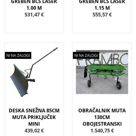
GREBEN BCS LASER
GREBEN BCS LASER
1.00 M
1.15 M
531,47 €
555,57 €
NI NA ZALOGI
NI NA ZALOGI
DESKA SNEŽNA 85CM
OBRAČALNIK MUTA
MUTA PRIKLJUČEK
130CM
MINI
OBOJESTRANSKI
439,02 €
1.540,75 €