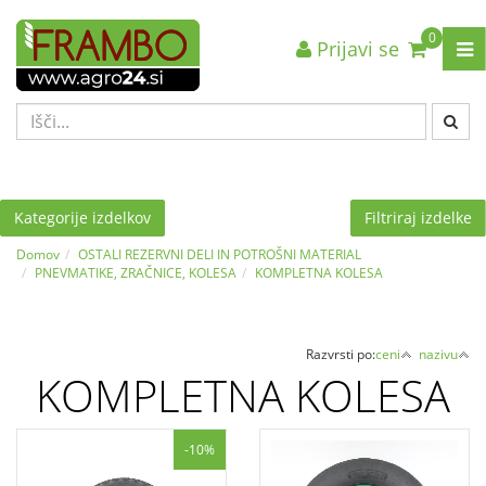
0
Prijavi se
Nazaj en nivo
Nazaj en nivo
Nazaj en nivo
VRSTA 1
VRSTA 1
VRSTA 1
VRSTA 2
VRSTA 2
VRSTA 2
VRSTA 3
VRSTA 3
VRSTA 3
Kategorije izdelkov
Filtriraj izdelke
Domov
OSTALI REZERVNI DELI IN POTROŠNI MATERIAL
PNEVMATIKE, ZRAČNICE, KOLESA
KOMPLETNA KOLESA
Razvrsti po:
ceni
nazivu
KOMPLETNA KOLESA
-10%