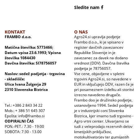
Sledite nam
KONTAKT
O NAS
FRAMBO d.o.o.
Agro24.si upravlja podjetje
Frambo d.o.o., ki je vpisano v
Matična številka: 5773466;
register davčnih zavezancev
Datum vpisa 23.6.1993; Vpisna
Republike Slovenije in je
številka 1084430
zavezanec za davek na dodano
Davčna številka: SI78756057
vrednost (DDV). Davčna številka
podjetja je 78756057.
Naslov: sedež podjetja - trgovina
Vse cene, objavljene v spletni
- skladišče:
trgovini Agro24.si, so navedene v
Ulica Ivana Žolgerja 29
EUR in vključujejo DDV, razen če je
2310 Slovenska Bistrica
pri posameznem izdelku ali storitvi
izrecno navedeno drugače.
Frambo doo je družinsko podjetje,
Tel.: +386 2 843 34 22
ustanovljeno 1994. Sedež podjetja
Mob.: + 386 51 645 307
je v industrijski coni Slovenka
Epošta: info@frambo.si
Bistrica, kjer imamo tudi trgovino -
ODPIRALNI ČAS
Agro vrtni center. Ukvarjamo se
PON.-PET.: 7.30 - 19:00
tudi z veleprodajo rezervnih delov
SOBOTA: 7:30 - 13.00
kmetijskih priključkov,
motokultivatorjev ter gumijastih