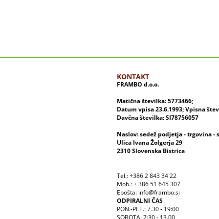
KONTAKT
FRAMBO d.o.o.
Matična številka: 5773466;
Datum vpisa 23.6.1993; Vpisna šte
Davčna številka: SI78756057
Naslov: sedež podjetja - trgovina - 
Ulica Ivana Žolgerja 29
2310 Slovenska Bistrica
Tel.: +386 2 843 34 22
Mob.: + 386 51 645 307
Epošta: info@frambo.si
ODPIRALNI ČAS
PON.-PET.: 7.30 - 19:00
SOBOTA: 7:30 - 13.00