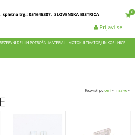
0
2 , spletna trg.: 051645307, SLOVENSKA BISTRICA
Prijavi se
 REZERVNI DELI IN POTROŠNI MATERIAL
MOTOKULTIVATORJI IN KOSILNICE
Razvrsti po:
ceni
nazivu
E