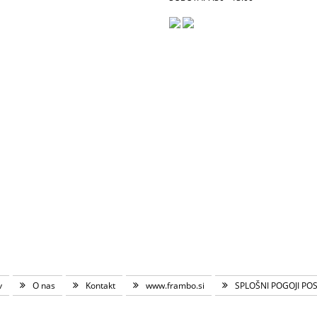
v
O nas
Kontakt
www.frambo.si
SPLOŠNI POGOJI PO