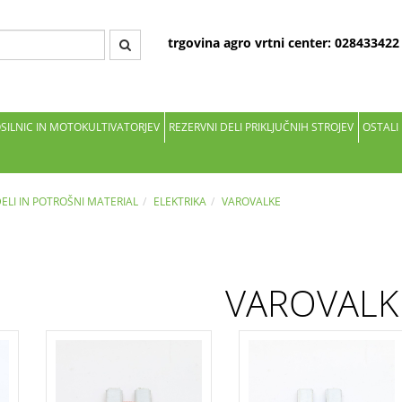
trgovina agro vrtni center: 02843342
OSILNIC IN MOTOKULTIVATORJEV
REZERVNI DELI PRIKLJUČNIH STROJEV
OSTALI
DELI IN POTROŠNI MATERIAL
ELEKTRIKA
VAROVALKE
VAROVALK