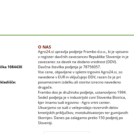
O NAS
Agro24.si upravlja podjetje Frambo d.o.o., ki je vpisano
v register davčnih zavezancev Republike Slovenije in je
zavezanec za davek na dodano vrednost (DDV).
vilka 1084430
Davčna številka podjetja je 78756057.
Vse cene, objavljene v spletni trgovini Agro24.si, so
navedene v EUR in vključujejo DDV, razen če je pri
skladišče:
posameznem izdelku ali storitvi izrecno navedeno
drugače.
Frambo doo je družinsko podjetje, ustanovljeno 1994.
Sedež podjetja je v industrijski coni Slovenka Bistrica,
kjer imamo tudi trgovino - Agro vrtni center.
Ukvarjamo se tudi z veleprodajo rezervnih delov
kmetijskih priključkov, motokultivatorjev ter gumijastih
škornjev. Danes pa zalagamo preko 150 podjetij po
Sloveniji.