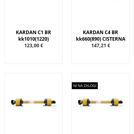
KARDAN C1 BR
KARDAN C4 BR
kk1010(1220)
kk660(890) CISTERNA
123,00 €
147,21 €
NI NA ZALOGI