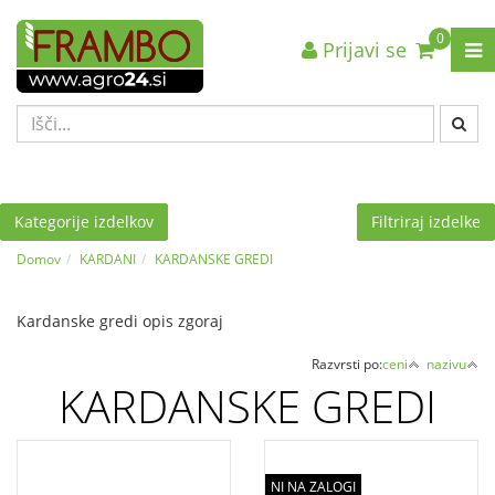
0
Prijavi se
Nazaj en nivo
Nazaj en nivo
Nazaj en nivo
VRSTA 1
VRSTA 1
VRSTA 1
VRSTA 2
VRSTA 2
VRSTA 2
VRSTA 3
VRSTA 3
VRSTA 3
Kategorije izdelkov
Filtriraj izdelke
Domov
KARDANI
KARDANSKE GREDI
Kardanske gredi opis zgoraj
Razvrsti po:
ceni
nazivu
KARDANSKE GREDI
NI NA ZALOGI