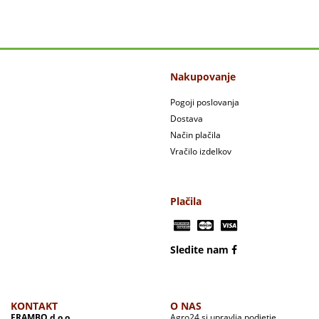
Nakupovanje
Pogoji poslovanja
Dostava
Način plačila
Vračilo izdelkov
Plačila
Sledite nam
KONTAKT
O NAS
FRAMBO d.o.o.
Agro24.si upravlja podjetje