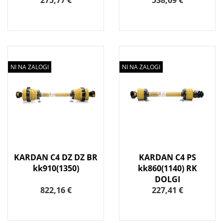
275,77 €
538,69 €
NI NA ZALOGI
NI NA ZALOGI
KARDAN C4 DZ DZ BR
KARDAN C4 PS
kk910(1350)
kk860(1140) RK
DOLGI
822,16 €
227,41 €