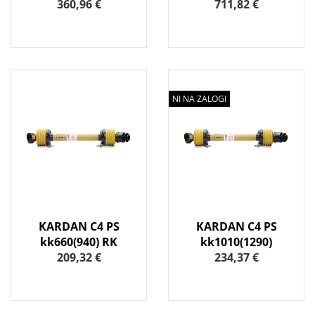
360,96 €
711,82 €
NI NA ZALOGI
KARDAN C4 PS
KARDAN C4 PS
kk660(940) RK
kk1010(1290)
209,32 €
234,37 €