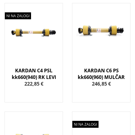
NI NA ZALOGI
KARDAN C4 PSL
KARDAN C6 PS
kk660(940) RK LEVI
kk660(960) MULČAR
222,85 €
246,85 €
NI NA ZALOGI