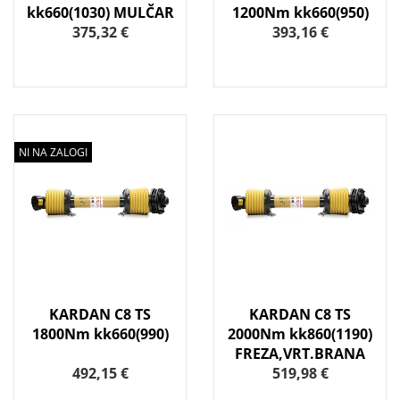
kk660(1030) MULČAR
1200Nm kk660(950)
375,32 €
393,16 €
NI NA ZALOGI
KARDAN C8 TS
KARDAN C8 TS
1800Nm kk660(990)
2000Nm kk860(1190)
FREZA,VRT.BRANA
492,15 €
519,98 €