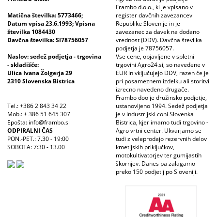
Frambo d.o.o., ki je vpisano v
Matična številka: 5773466;
register davčnih zavezancev
Datum vpisa 23.6.1993; Vpisna
Republike Slovenije in je
številka 1084430
zavezanec za davek na dodano
Davčna številka: SI78756057
vrednost (DDV). Davčna številka
podjetja je 78756057.
Naslov: sedež podjetja - trgovina
Vse cene, objavljene v spletni
- skladišče:
trgovini Agro24.si, so navedene v
Ulica Ivana Žolgerja 29
EUR in vključujejo DDV, razen če je
2310 Slovenska Bistrica
pri posameznem izdelku ali storitvi
izrecno navedeno drugače.
Frambo doo je družinsko podjetje,
Tel.: +386 2 843 34 22
ustanovljeno 1994. Sedež podjetja
Mob.: + 386 51 645 307
je v industrijski coni Slovenka
Epošta: info@frambo.si
Bistrica, kjer imamo tudi trgovino -
ODPIRALNI ČAS
Agro vrtni center. Ukvarjamo se
PON.-PET.: 7.30 - 19:00
tudi z veleprodajo rezervnih delov
SOBOTA: 7:30 - 13.00
kmetijskih priključkov,
motokultivatorjev ter gumijastih
škornjev. Danes pa zalagamo
preko 150 podjetij po Sloveniji.