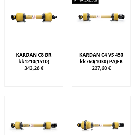
NI NA ZALOGI
KARDAN C8 BR
KARDAN C4 VS 450
kk1210(1510)
kk760(1030) PAJEK
343,26 €
227,60 €