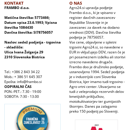
KONTAKT
O NAS
FRAMBO d.o.o.
Agro24.si upravlja podjetje
Frambo d.o.o., ki je vpisano v
Matična številka: 5773466;
register davčnih zavezancev
Datum vpisa 23.6.1993; Vpisna
Republike Slovenije in je
številka 1084430
zavezanec za davek na dodano
Davčna številka: SI78756057
vrednost (DDV). Davčna številka
podjetja je 78756057.
Naslov: sedež podjetja - trgovina
Vse cene, objavljene v spletni
- skladišče:
trgovini Agro24.si, so navedene v
Ulica Ivana Žolgerja 29
EUR in vključujejo DDV, razen če je
2310 Slovenska Bistrica
pri posameznem izdelku ali storitvi
izrecno navedeno drugače.
Frambo doo je družinsko podjetje,
Tel.: +386 2 843 34 22
ustanovljeno 1994. Sedež podjetja
Mob.: + 386 51 645 307
je v industrijski coni Slovenka
Epošta: info@frambo.si
Bistrica, kjer imamo tudi trgovino -
ODPIRALNI ČAS
Agro vrtni center. Ukvarjamo se
PON.-PET.: 7.30 - 19:00
tudi z veleprodajo rezervnih delov
SOBOTA: 7:30 - 13.00
kmetijskih priključkov,
motokultivatorjev ter gumijastih
škornjev. Danes pa zalagamo
preko 150 podjetij po Sloveniji.