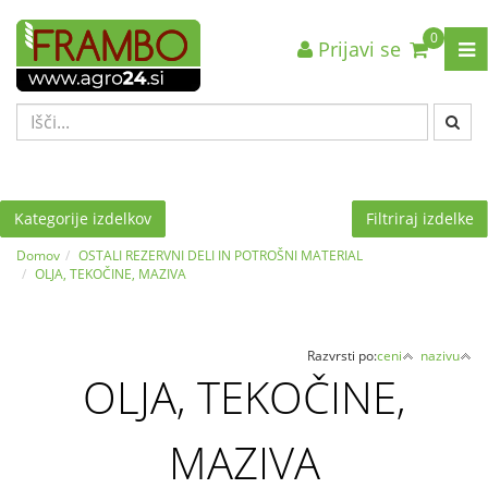
0
Prijavi se
Nazaj en nivo
Nazaj en nivo
Nazaj en nivo
VRSTA 1
VRSTA 1
VRSTA 1
VRSTA 2
VRSTA 2
VRSTA 2
VRSTA 3
VRSTA 3
VRSTA 3
Kategorije izdelkov
Filtriraj izdelke
Domov
OSTALI REZERVNI DELI IN POTROŠNI MATERIAL
OLJA, TEKOČINE, MAZIVA
Razvrsti po:
ceni
nazivu
OLJA, TEKOČINE,
MAZIVA