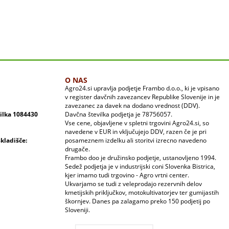
O NAS
Agro24.si upravlja podjetje Frambo d.o.o., ki je vpisano
v register davčnih zavezancev Republike Slovenije in je
zavezanec za davek na dodano vrednost (DDV).
vilka 1084430
Davčna številka podjetja je 78756057.
Vse cene, objavljene v spletni trgovini Agro24.si, so
navedene v EUR in vključujejo DDV, razen če je pri
skladišče:
posameznem izdelku ali storitvi izrecno navedeno
drugače.
Frambo doo je družinsko podjetje, ustanovljeno 1994.
Sedež podjetja je v industrijski coni Slovenka Bistrica,
kjer imamo tudi trgovino - Agro vrtni center.
Ukvarjamo se tudi z veleprodajo rezervnih delov
kmetijskih priključkov, motokultivatorjev ter gumijastih
škornjev. Danes pa zalagamo preko 150 podjetij po
Sloveniji.