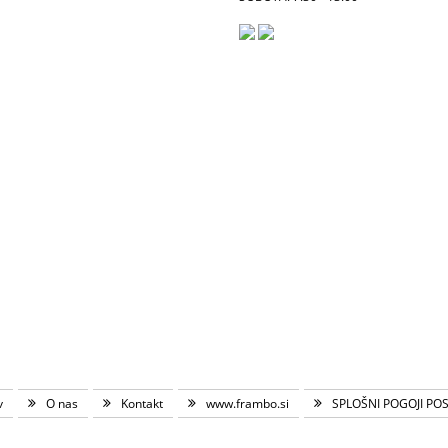
v
O nas
Kontakt
www.frambo.si
SPLOŠNI POGOJI PO