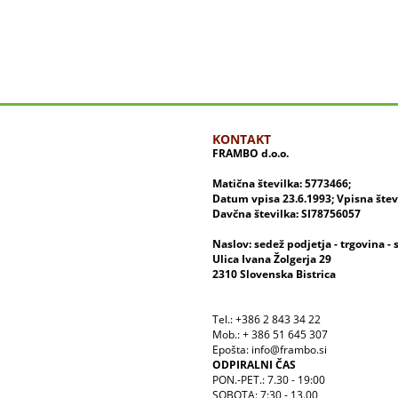
KONTAKT
FRAMBO d.o.o.
Matična številka: 5773466;
Datum vpisa 23.6.1993; Vpisna šte
Davčna številka: SI78756057
Naslov: sedež podjetja - trgovina - 
Ulica Ivana Žolgerja 29
2310 Slovenska Bistrica
Tel.: +386 2 843 34 22
Mob.: + 386 51 645 307
Epošta: info@frambo.si
ODPIRALNI ČAS
PON.-PET.: 7.30 - 19:00
SOBOTA: 7:30 - 13.00