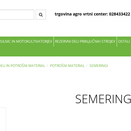
trgovina agro vrtni center: 02843342
OSILNIC IN MOTOKULTIVATORJEV
REZERVNI DELI PRIKLJUČNIH STROJEV
OSTALI
DELI IN POTROŠNI MATERIAL
POTROŠNI MATERIAL
SEMERINGI
SEMERING