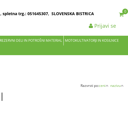
0
2 , spletna trg.: 051645307, SLOVENSKA BISTRICA
Prijavi se
 REZERVNI DELI IN POTROŠNI MATERIAL
MOTOKULTIVATORJI IN KOSILNICE
Razvrsti po:
ceni
nazivu
I