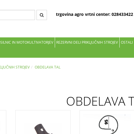
trgovina agro vrtni center: 02843342
OSILNIC IN MOTOKULTIVATORJEV
REZERVNI DELI PRIKLJUČNIH STROJEV
OSTALI
KLJUČNIH STROJEV
OBDELAVA TAL
OBDELAVA 