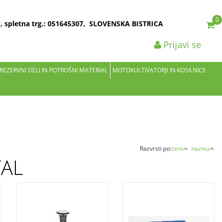
0
2 , spletna trg.: 051645307, SLOVENSKA BISTRICA
Prijavi se
 REZERVNI DELI IN POTROŠNI MATERIAL
MOTOKULTIVATORJI IN KOSILNICE
Razvrsti po:
ceni
nazivu
TAL