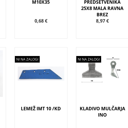
M10X35
PREDSETVENIKA
.
25X8 MALA RAVNA
BREZ
0,68 €
8,97 €
NI NA ZALOGI
NI NA ZALOGI
LEMEŽ IMT 10 /KD
KLADIVO MULČARJA
INO