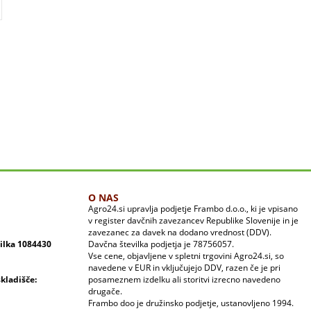
O NAS
Agro24.si upravlja podjetje Frambo d.o.o., ki je vpisano
v register davčnih zavezancev Republike Slovenije in je
zavezanec za davek na dodano vrednost (DDV).
vilka 1084430
Davčna številka podjetja je 78756057.
Vse cene, objavljene v spletni trgovini Agro24.si, so
navedene v EUR in vključujejo DDV, razen če je pri
skladišče:
posameznem izdelku ali storitvi izrecno navedeno
drugače.
Frambo doo je družinsko podjetje, ustanovljeno 1994.