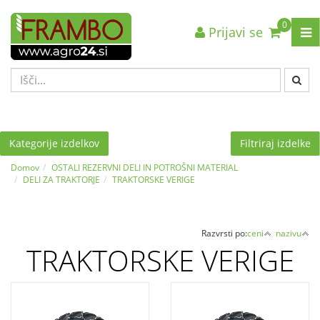
0
Prijavi se
Nazaj en nivo
Nazaj en nivo
Nazaj en nivo
VRSTA 1
VRSTA 1
VRSTA 1
VRSTA 2
VRSTA 2
VRSTA 2
VRSTA 3
VRSTA 3
VRSTA 3
Kategorije izdelkov
Filtriraj izdelke
Domov
OSTALI REZERVNI DELI IN POTROŠNI MATERIAL
DELI ZA TRAKTORJE
TRAKTORSKE VERIGE
Razvrsti po:
ceni
nazivu
TRAKTORSKE VERIGE