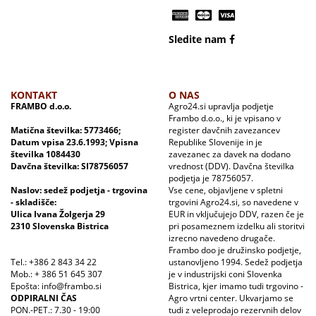
Sledite nam
KONTAKT
O NAS
FRAMBO d.o.o.
Agro24.si upravlja podjetje
Frambo d.o.o., ki je vpisano v
Matična številka: 5773466;
register davčnih zavezancev
Datum vpisa 23.6.1993; Vpisna
Republike Slovenije in je
številka 1084430
zavezanec za davek na dodano
Davčna številka: SI78756057
vrednost (DDV). Davčna številka
podjetja je 78756057.
Naslov: sedež podjetja - trgovina
Vse cene, objavljene v spletni
- skladišče:
trgovini Agro24.si, so navedene v
Ulica Ivana Žolgerja 29
EUR in vključujejo DDV, razen če je
2310 Slovenska Bistrica
pri posameznem izdelku ali storitvi
izrecno navedeno drugače.
Frambo doo je družinsko podjetje,
Tel.: +386 2 843 34 22
ustanovljeno 1994. Sedež podjetja
Mob.: + 386 51 645 307
je v industrijski coni Slovenka
Epošta: info@frambo.si
Bistrica, kjer imamo tudi trgovino -
ODPIRALNI ČAS
Agro vrtni center. Ukvarjamo se
PON.-PET.: 7.30 - 19:00
tudi z veleprodajo rezervnih delov