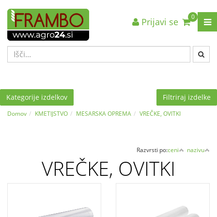
0
Prijavi se
Nazaj en nivo
Nazaj en nivo
Nazaj en nivo
VRSTA 1
VRSTA 1
VRSTA 1
VRSTA 2
VRSTA 2
VRSTA 2
VRSTA 3
VRSTA 3
VRSTA 3
Kategorije izdelkov
Filtriraj izdelke
Domov
KMETIJSTVO
MESARSKA OPREMA
VREČKE, OVITKI
Razvrsti po:
ceni
nazivu
VREČKE, OVITKI