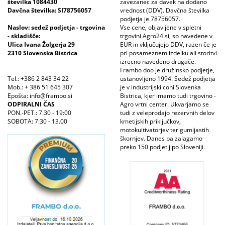
številka 1084430
zavezanec za davek na dodano
Davčna številka: SI78756057
vrednost (DDV). Davčna številka
podjetja je 78756057.
Naslov: sedež podjetja - trgovina
Vse cene, objavljene v spletni
- skladišče:
trgovini Agro24.si, so navedene v
Ulica Ivana Žolgerja 29
EUR in vključujejo DDV, razen če je
2310 Slovenska Bistrica
pri posameznem izdelku ali storitvi
izrecno navedeno drugače.
Frambo doo je družinsko podjetje,
Tel.: +386 2 843 34 22
ustanovljeno 1994. Sedež podjetja
Mob.: + 386 51 645 307
je v industrijski coni Slovenka
Epošta: info@frambo.si
Bistrica, kjer imamo tudi trgovino -
ODPIRALNI ČAS
Agro vrtni center. Ukvarjamo se
PON.-PET.: 7.30 - 19:00
tudi z veleprodajo rezervnih delov
SOBOTA: 7:30 - 13.00
kmetijskih priključkov,
motokultivatorjev ter gumijastih
škornjev. Danes pa zalagamo
preko 150 podjetij po Sloveniji.