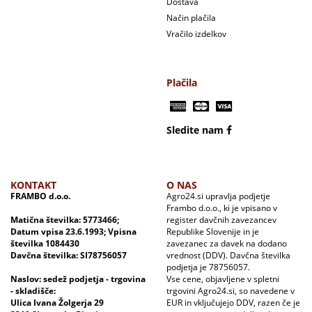
Dostava
Način plačila
Vračilo izdelkov
Plačila
Sledite nam
KONTAKT
O NAS
FRAMBO d.o.o.
Agro24.si upravlja podjetje
Frambo d.o.o., ki je vpisano v
Matična številka: 5773466;
register davčnih zavezancev
Datum vpisa 23.6.1993; Vpisna
Republike Slovenije in je
številka 1084430
zavezanec za davek na dodano
Davčna številka: SI78756057
vrednost (DDV). Davčna številka
podjetja je 78756057.
Naslov: sedež podjetja - trgovina
Vse cene, objavljene v spletni
- skladišče:
trgovini Agro24.si, so navedene v
Ulica Ivana Žolgerja 29
EUR in vključujejo DDV, razen če je