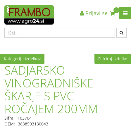
0
Prijavi se
Nazaj en nivo
Nazaj en nivo
Nazaj en nivo
VRSTA 1
VRSTA 1
VRSTA 1
VRSTA 2
VRSTA 2
VRSTA 2
VRSTA 3
VRSTA 3
VRSTA 3
Kategorije izdelkov
Filtriraj izdelke
SADJARSKO
VINOGRADNIŠKE
ŠKARJE S PVC
ROČAJEM 200MM
Šifra:
103704
OEM:
3838593130043