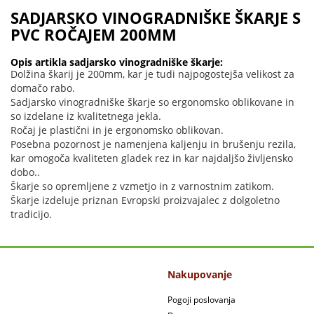
SADJARSKO VINOGRADNIŠKE ŠKARJE S
PVC ROČAJEM 200MM
Opis artikla sadjarsko vinogradniške škarje:
Dolžina škarij je 200mm, kar je tudi najpogostejša velikost za
domačo rabo.
Sadjarsko vinogradniške škarje so ergonomsko oblikovane in
so izdelane iz kvalitetnega jekla.
Ročaj je plastični in je ergonomsko oblikovan.
Posebna pozornost je namenjena kaljenju in brušenju rezila,
kar omogoča kvaliteten gladek rez in kar najdaljšo življensko
dobo..
Škarje so opremljene z vzmetjo in z varnostnim zatikom.
Škarje izdeluje priznan Evropski proizvajalec z dolgoletno
tradicijo.
Nakupovanje
Pogoji poslovanja