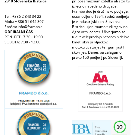
2310 Slovenska Bistrica
pri posameznem izdelku ali storitvi
izrecno navedeno drugače.
Frambo doo je družinsko podjetje,
Tel.: +386 2 843 34 22
ustanovljeno 1994. Sedež podjetja
Mob.: + 386 51 645 307
je v industrijski coni Slovenka
Epošta: info@frambo.si
Bistrica, kjer imamo tudi trgovino -
ODPIRALNI ČAS
Agro vrtni center. Ukvarjamo se
PON.-PET.: 7.30 - 19:00
tudi z veleprodajo rezervnih delov
SOBOTA: 7:30 - 13.00
kmetijskih priključkov,
motokultivatorjev ter gumijastih
škornjev. Danes pa zalagamo
preko 150 podjetij po Sloveniji.