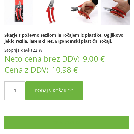
Škarje s poševno rezilom in ročajem iz plastike. Ogljikovo
jeklo rezila, laserski rez. Ergonomski plastični ročaji.
Stopnja davka
22 %
Neto cena brez DDV:
9,00 €
Cena z DDV:
10,98 €
DODAJ V KOŠARICO
OPIS IZDELKA